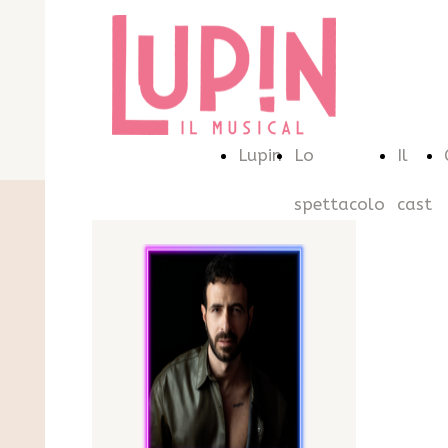
Lupin
Lo
Il
spettacolo
cast